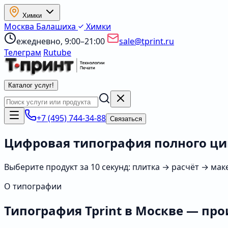
Химки
Москва
Балашиха
Химки
ежедневно, 9:00–21:00
sale@tprint.ru
Телеграм
Rutube
Каталог услуг
!
+7 (495) 744-34-88
Связаться
Цифровая типография полного ци
Выберите продукт за 10 секунд: плитка → расчёт → мак
О типографии
Типография Tprint в Москве — пр