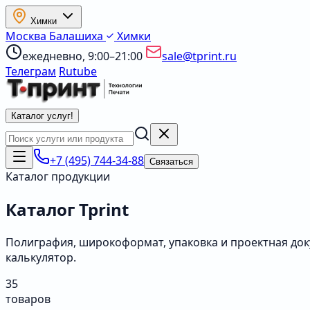
Химки
Москва
Балашиха
Химки
ежедневно, 9:00–21:00
sale@tprint.ru
Телеграм
Rutube
Каталог услуг
!
+7 (495) 744-34-88
Связаться
Каталог продукции
Каталог Tprint
Полиграфия, широкоформат, упаковка и проектная док
калькулятор.
35
товаров