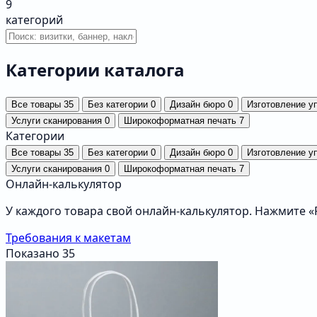
9
категорий
Категории каталога
Все товары
35
Без категории
0
Дизайн бюро
0
Изготовление у
Услуги сканирования
0
Широкоформатная печать
7
Категории
Все товары
35
Без категории
0
Дизайн бюро
0
Изготовление у
Услуги сканирования
0
Широкоформатная печать
7
Онлайн-калькулятор
У каждого товара свой онлайн-калькулятор. Нажмите 
Требования к макетам
Показано
35