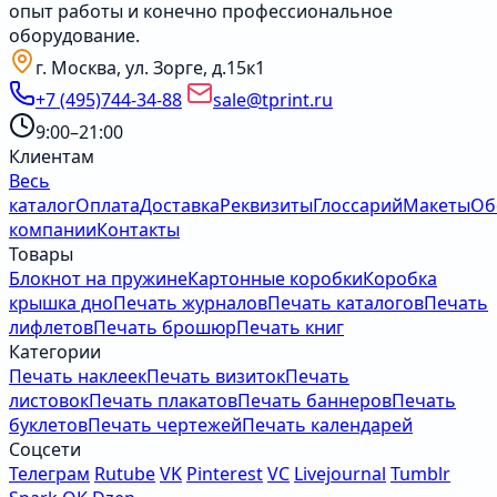
опыт работы и конечно профессиональное
оборудование.
г. Москва, ул. Зорге, д.15к1
+7 (495)744-34-88
sale@tprint.ru
9:00–21:00
Клиентам
Весь
каталог
Оплата
Доставка
Реквизиты
Глоссарий
Макеты
Об
компании
Контакты
Товары
Блокнот на пружине
Картонные коробки
Коробка
крышка дно
Печать журналов
Печать каталогов
Печать
лифлетов
Печать брошюр
Печать книг
Категории
Печать наклеек
Печать визиток
Печать
листовок
Печать плакатов
Печать баннеров
Печать
буклетов
Печать чертежей
Печать календарей
Соцсети
Телеграм
Rutube
VK
Pinterest
VC
Livejournal
Tumblr