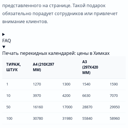
представленного на странице. Такой подарок
обязательно порадует сотрудников или привлечет
внимание клиентов.
FAQ
Печать перекидных календарей: цены в Химках
А3
ТИРАЖ,
А4 (210Х297
(297Х420
ШТУК
ММ)
ММ)
1
1270
1300
1540
1590
10
3970
4200
6630
7070
50
16160
17000
28870
29950
100
30780
31980
55840
58960