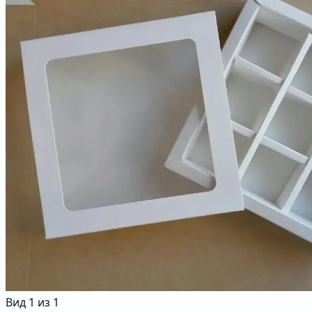
Вид
1
из
1