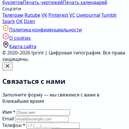
буклетов
Печать чертежей
Печать календарей
Соцсети
Телеграм
Rutube
VK
Pinterest
VC
Livejournal
Tumblr
Spark
OK
Dzen
Политика конфиденциальности
О cookies
Карта сайта
© 2020–2026 tprint | Цифровая типография. Все права
защищены.
Связаться с нами
Заполните форму — мы свяжемся с вами в
ближайшее время
Имя
*
Email
Телефон
*