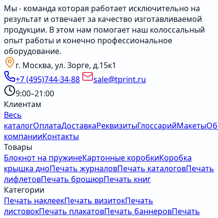
Мы - команда которая работает исключительно на
результат и отвечает за качество изготавливаемой
продукции. В этом нам помогает наш колоссальный
опыт работы и конечно профессиональное
оборудование.
г. Москва, ул. Зорге, д.15к1
+7 (495)744-34-88
sale@tprint.ru
9:00–21:00
Клиентам
Весь
каталог
Оплата
Доставка
Реквизиты
Глоссарий
Макеты
Об
компании
Контакты
Товары
Блокнот на пружине
Картонные коробки
Коробка
крышка дно
Печать журналов
Печать каталогов
Печать
лифлетов
Печать брошюр
Печать книг
Категории
Печать наклеек
Печать визиток
Печать
листовок
Печать плакатов
Печать баннеров
Печать