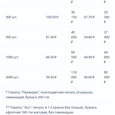
₽
₽
30
20
300 шт.
100.50 ₽
150
67.70 ₽
300
₽
₽
40
27
500 шт.
81.30 ₽
650
54.80 ₽
400
₽
₽
66
44
1000 шт.
66.50 ₽
500
44.90 ₽
900
₽
₽
118
80
2000 шт.
59.30 ₽
600
40.00 ₽
000
₽
₽
* Пакеты "Премиум": полноцветная печать (4 краски),
ламинация, бумага 200 г/м
** Пакеты "Эко": печать в 1-2 краски без плашек, бумага
офсетная 160 г/м матовая, без ламинации