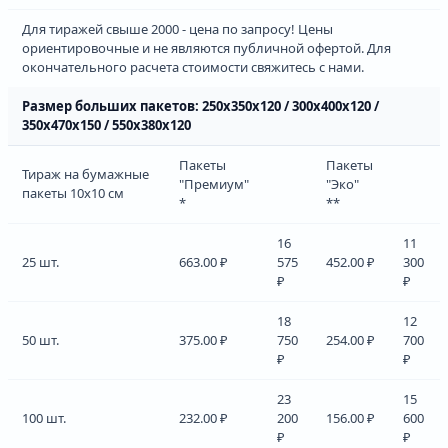
Для тиражей свыше 2000 - цена по запросу! Цены
ориентировочные и не являются публичной офертой. Для
окончательного расчета стоимости свяжитесь с нами.
Размер больших пакетов: 250х350х120 / 300х400х120 /
350х470х150 / 550х380х120
Пакеты
Пакеты
Тираж на бумажные
"Премиум"
"Эко"
пакеты 10х10 см
*
**
16
11
25 шт.
663.00 ₽
575
452.00 ₽
300
₽
₽
18
12
50 шт.
375.00 ₽
750
254.00 ₽
700
₽
₽
23
15
100 шт.
232.00 ₽
200
156.00 ₽
600
₽
₽