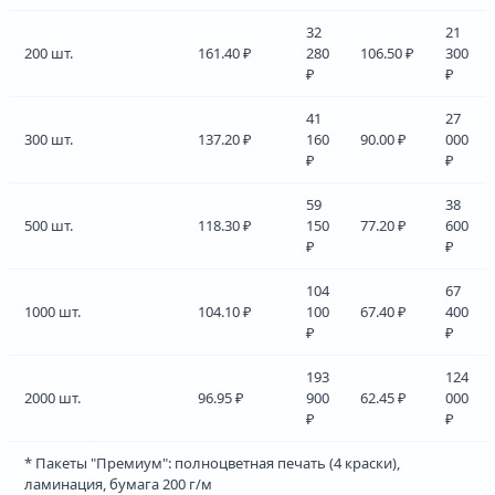
32
21
200 шт.
161.40 ₽
280
106.50 ₽
300
₽
₽
41
27
300 шт.
137.20 ₽
160
90.00 ₽
000
₽
₽
59
38
500 шт.
118.30 ₽
150
77.20 ₽
600
₽
₽
104
67
1000 шт.
104.10 ₽
100
67.40 ₽
400
₽
₽
193
124
2000 шт.
96.95 ₽
900
62.45 ₽
000
₽
₽
* Пакеты "Премиум": полноцветная печать (4 краски),
ламинация, бумага 200 г/м