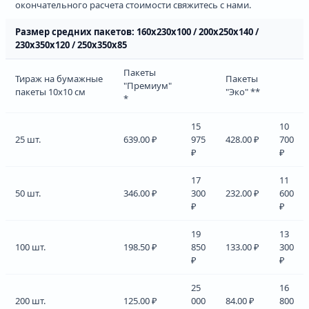
окончательного расчета стоимости свяжитесь с нами.
Размер средних пакетов: 160х230х100 / 200х250х140 /
230х350х120 / 250х350х85
Пакеты
Тираж на бумажные
Пакеты
"Премиум"
пакеты 10х10 см
"Эко" **
*
15
10
25 шт.
639.00 ₽
975
428.00 ₽
700
₽
₽
17
11
50 шт.
346.00 ₽
300
232.00 ₽
600
₽
₽
19
13
100 шт.
198.50 ₽
850
133.00 ₽
300
₽
₽
25
16
200 шт.
125.00 ₽
000
84.00 ₽
800