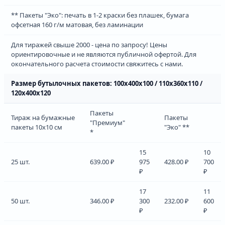
** Пакеты "Эко": печать в 1-2 краски без плашек, бумага
офсетная 160 г/м матовая, без ламинации
Для тиражей свыше 2000 - цена по запросу! Цены
ориентировочные и не являются публичной офертой. Для
окончательного расчета стоимости свяжитесь с нами.
Размер бутылочных пакетов: 100х400х100 / 110х360х110 /
120х400х120
Пакеты
Тираж на бумажные
Пакеты
"Премиум"
пакеты 10х10 см
"Эко" **
*
15
10
25 шт.
639.00 ₽
975
428.00 ₽
700
₽
₽
17
11
50 шт.
346.00 ₽
300
232.00 ₽
600
₽
₽