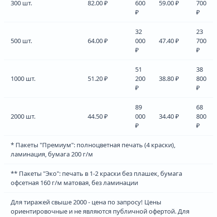
300 шт.
82.00 ₽
600
59.00 ₽
700
₽
₽
32
23
500 шт.
64.00 ₽
000
47.40 ₽
700
₽
₽
51
38
1000 шт.
51.20 ₽
200
38.80 ₽
800
₽
₽
89
68
2000 шт.
44.50 ₽
000
34.40 ₽
800
₽
₽
* Пакеты "Премиум": полноцветная печать (4 краски),
ламинация, бумага 200 г/м
** Пакеты "Эко": печать в 1-2 краски без плашек, бумага
офсетная 160 г/м матовая, без ламинации
Для тиражей свыше 2000 - цена по запросу! Цены
ориентировочные и не являются публичной офертой. Для