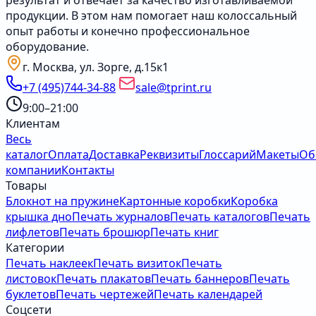
результат и отвечает за качество изготавливаемой
продукции. В этом нам помогает наш колоссальный
опыт работы и конечно профессиональное
оборудование.
г. Москва, ул. Зорге, д.15к1
+7 (495)744-34-88
sale@tprint.ru
9:00–21:00
Клиентам
Весь
каталог
Оплата
Доставка
Реквизиты
Глоссарий
Макеты
Об
компании
Контакты
Товары
Блокнот на пружине
Картонные коробки
Коробка
крышка дно
Печать журналов
Печать каталогов
Печать
лифлетов
Печать брошюр
Печать книг
Категории
Печать наклеек
Печать визиток
Печать
листовок
Печать плакатов
Печать баннеров
Печать
буклетов
Печать чертежей
Печать календарей
Соцсети