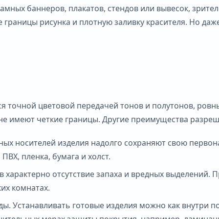
мных баннеров, плакатов, стендов или вывесок, зрител
 границы рисунка и плотную заливку красителя. Но даж
я точной цветовой передачей тонов и полутонов, ровн
е имеют четкие границы. Другие преимущества разреше
нных носителей изделия надолго сохраняют свою перв
ВХ, пленка, бумага и холст.
ов характерно отсутствие запаха и вредных выделений.
их комнатах.
ы. Устанавливать готовые изделия можно как внутри по
лнительных мерах защиты покрытия, например, ламинац