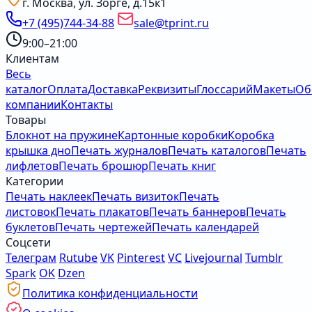
г. Москва, ул. Зорге, д.15к1
+7 (495)744-34-88
sale@tprint.ru
9:00–21:00
Клиентам
Весь
каталог
Оплата
Доставка
Реквизиты
Глоссарий
Макеты
Об
компании
Контакты
Товары
Блокнот на пружине
Картонные коробки
Коробка
крышка дно
Печать журналов
Печать каталогов
Печать
лифлетов
Печать брошюр
Печать книг
Категории
Печать наклеек
Печать визиток
Печать
листовок
Печать плакатов
Печать баннеров
Печать
буклетов
Печать чертежей
Печать календарей
Соцсети
Телеграм
Rutube
VK
Pinterest
VC
Livejournal
Tumblr
Spark
OK
Dzen
Политика конфиденциальности