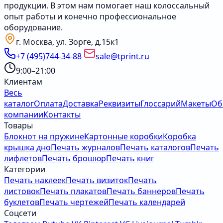
продукции. В этом нам помогает наш колоссальный
опыт работы и конечно профессиональное
оборудование.
г. Москва, ул. Зорге, д.15к1
+7 (495)744-34-88
sale@tprint.ru
9:00–21:00
Клиентам
Весь
каталог
Оплата
Доставка
Реквизиты
Глоссарий
Макеты
Об
компании
Контакты
Товары
Блокнот на пружине
Картонные коробки
Коробка
крышка дно
Печать журналов
Печать каталогов
Печать
лифлетов
Печать брошюр
Печать книг
Категории
Печать наклеек
Печать визиток
Печать
листовок
Печать плакатов
Печать баннеров
Печать
буклетов
Печать чертежей
Печать календарей
Соцсети