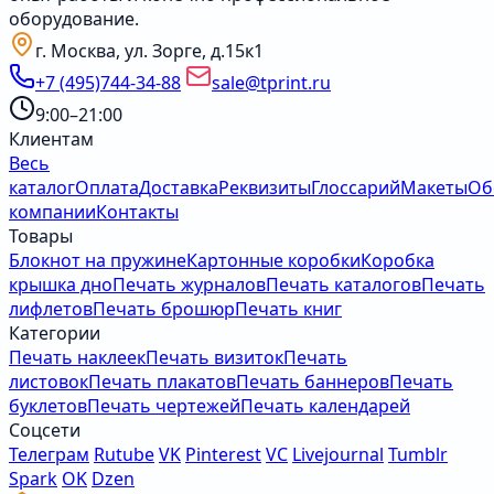
оборудование.
г. Москва, ул. Зорге, д.15к1
+7 (495)744-34-88
sale@tprint.ru
9:00–21:00
Клиентам
Весь
каталог
Оплата
Доставка
Реквизиты
Глоссарий
Макеты
Об
компании
Контакты
Товары
Блокнот на пружине
Картонные коробки
Коробка
крышка дно
Печать журналов
Печать каталогов
Печать
лифлетов
Печать брошюр
Печать книг
Категории
Печать наклеек
Печать визиток
Печать
листовок
Печать плакатов
Печать баннеров
Печать
буклетов
Печать чертежей
Печать календарей
Соцсети
Телеграм
Rutube
VK
Pinterest
VC
Livejournal
Tumblr
Spark
OK
Dzen