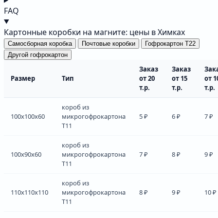
FAQ
Картонные коробки на магните: цены в Химках
Самосборная коробка
Почтовые коробки
Гофрокартон Т22
Другой гофрокартон
Заказ
Заказ
Зак
Размер
Тип
от 20
от 15
от 1
т.р.
т.р.
т.р.
короб из
100x100x60
микрогофрокартона
5 ₽
6 ₽
7 ₽
Т11
короб из
100x90x60
микрогофрокартона
7 ₽
8 ₽
9 ₽
Т11
короб из
110x110x110
микрогофрокартона
8 ₽
9 ₽
10 ₽
Т11