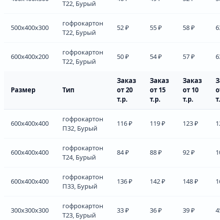
Т22, Бурый
гофрокартон
500x400x300
52 ₽
55 ₽
58 ₽
6
Т22, Бурый
гофрокартон
600x400x200
50 ₽
54 ₽
57 ₽
6
Т22, Бурый
Заказ
Заказ
Заказ
З
Размер
Тип
от 20
от 15
от 10
о
т.р.
т.р.
т.р.
т
гофрокартон
600x400x400
116 ₽
119 ₽
123 ₽
1
П32, Бурый
гофрокартон
600x400x400
84 ₽
88 ₽
92 ₽
1
Т24, Бурый
гофрокартон
600x400x400
136 ₽
142 ₽
148 ₽
1
П33, Бурый
гофрокартон
300x300x300
33 ₽
36 ₽
39 ₽
4
Т23, Бурый