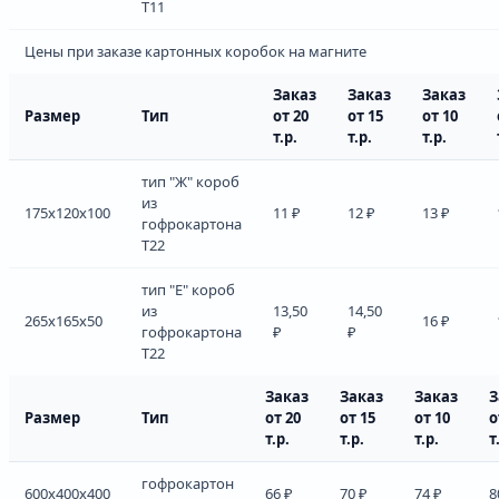
Т11
Цены при заказе картонных коробок на магните
Заказ
Заказ
Заказ
Размер
Тип
от 20
от 15
от 10
т.р.
т.р.
т.р.
тип "Ж" короб
из
175x120x100
11 ₽
12 ₽
13 ₽
гофрокартона
Т22
тип "Е" короб
из
13,50
14,50
265x165x50
16 ₽
гофрокартона
₽
₽
Т22
Заказ
Заказ
Заказ
З
Размер
Тип
от 20
от 15
от 10
о
т.р.
т.р.
т.р.
т
гофрокартон
600x400x400
66 ₽
70 ₽
74 ₽
8