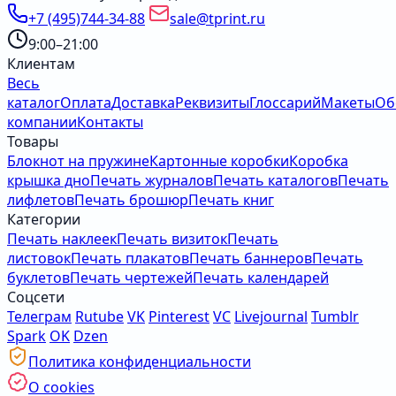
+7 (495)744-34-88
sale@tprint.ru
9:00–21:00
Клиентам
Весь
каталог
Оплата
Доставка
Реквизиты
Глоссарий
Макеты
Об
компании
Контакты
Товары
Блокнот на пружине
Картонные коробки
Коробка
крышка дно
Печать журналов
Печать каталогов
Печать
лифлетов
Печать брошюр
Печать книг
Категории
Печать наклеек
Печать визиток
Печать
листовок
Печать плакатов
Печать баннеров
Печать
буклетов
Печать чертежей
Печать календарей
Соцсети
Телеграм
Rutube
VK
Pinterest
VC
Livejournal
Tumblr
Spark
OK
Dzen
Политика конфиденциальности
О cookies