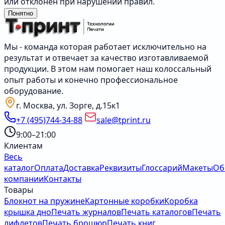
или отклонён при нарушении правил.
Понятно
Мы - команда которая работает исключительно на
результат и отвечает за качество изготавливаемой
продукции. В этом нам помогает наш колоссальный
опыт работы и конечно профессиональное
оборудование.
г. Москва, ул. Зорге, д.15к1
+7 (495)744-34-88
sale@tprint.ru
9:00–21:00
Клиентам
Весь
каталог
Оплата
Доставка
Реквизиты
Глоссарий
Макеты
Об
компании
Контакты
Товары
Блокнот на пружине
Картонные коробки
Коробка
крышка дно
Печать журналов
Печать каталогов
Печать
лифлетов
Печать брошюр
Печать книг