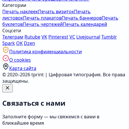
Категории
Печать наклеек
Печать визиток
Печать
листовок
Печать плакатов
Печать баннеров
Печать
буклетов
Печать чертежей
Печать календарей
Соцсети
Телеграм
Rutube
VK
Pinterest
VC
Livejournal
Tumblr
Spark
OK
Dzen
Политика конфиденциальности
О cookies
Карта сайта
© 2020–2026 tprint | Цифровая типография. Все права
защищены.
Связаться с нами
Заполните форму — мы свяжемся с вами в
ближайшее время