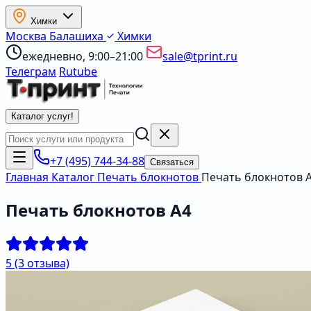
Химки
Москва
Балашиха
Химки
ежедневно, 9:00–21:00
sale@tprint.ru
Телеграм
Rutube
Каталог услуг
!
+7 (495) 744-34-88
Связаться
Главная
Каталог
Печать блокнотов
Печать блокнотов 
Печать блокнотов А4
5
(3 отзыва)