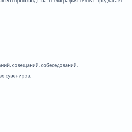
х его производства. Полиграфия TPRINT предлагает
аний, совещаний, собеседований.
е сувениров.