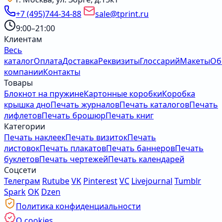
+7 (495)744-34-88
sale@tprint.ru
9:00–21:00
Клиентам
Весь
каталог
Оплата
Доставка
Реквизиты
Глоссарий
Макеты
Об
компании
Контакты
Товары
Блокнот на пружине
Картонные коробки
Коробка
крышка дно
Печать журналов
Печать каталогов
Печать
лифлетов
Печать брошюр
Печать книг
Категории
Печать наклеек
Печать визиток
Печать
листовок
Печать плакатов
Печать баннеров
Печать
буклетов
Печать чертежей
Печать календарей
Соцсети
Телеграм
Rutube
VK
Pinterest
VC
Livejournal
Tumblr
Spark
OK
Dzen
Политика конфиденциальности
О cookies