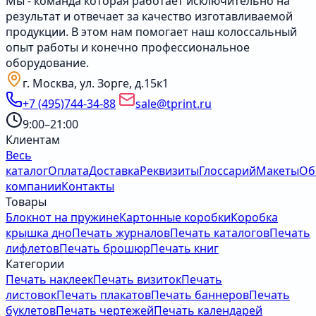
Мы - команда которая работает исключительно на
результат и отвечает за качество изготавливаемой
продукции. В этом нам помогает наш колоссальный
опыт работы и конечно профессиональное
оборудование.
г. Москва, ул. Зорге, д.15к1
+7 (495)744-34-88
sale@tprint.ru
9:00–21:00
Клиентам
Весь
каталог
Оплата
Доставка
Реквизиты
Глоссарий
Макеты
Об
компании
Контакты
Товары
Блокнот на пружине
Картонные коробки
Коробка
крышка дно
Печать журналов
Печать каталогов
Печать
лифлетов
Печать брошюр
Печать книг
Категории
Печать наклеек
Печать визиток
Печать
листовок
Печать плакатов
Печать баннеров
Печать
буклетов
Печать чертежей
Печать календарей