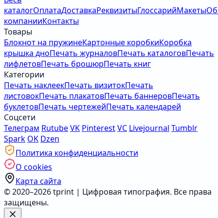
каталог
Оплата
Доставка
Реквизиты
Глоссарий
Макеты
Об
компании
Контакты
Товары
Блокнот на пружине
Картонные коробки
Коробка
крышка дно
Печать журналов
Печать каталогов
Печать
лифлетов
Печать брошюр
Печать книг
Категории
Печать наклеек
Печать визиток
Печать
листовок
Печать плакатов
Печать баннеров
Печать
буклетов
Печать чертежей
Печать календарей
Соцсети
Телеграм
Rutube
VK
Pinterest
VC
Livejournal
Tumblr
Spark
OK
Dzen
Политика конфиденциальности
О cookies
Карта сайта
© 2020–2026 tprint | Цифровая типография. Все права
защищены.