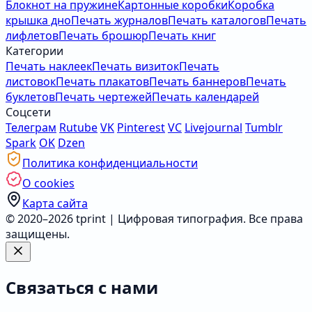
Блокнот на пружине
Картонные коробки
Коробка
крышка дно
Печать журналов
Печать каталогов
Печать
лифлетов
Печать брошюр
Печать книг
Категории
Печать наклеек
Печать визиток
Печать
листовок
Печать плакатов
Печать баннеров
Печать
буклетов
Печать чертежей
Печать календарей
Соцсети
Телеграм
Rutube
VK
Pinterest
VC
Livejournal
Tumblr
Spark
OK
Dzen
Политика конфиденциальности
О cookies
Карта сайта
© 2020–2026 tprint | Цифровая типография. Все права
защищены.
Связаться с нами