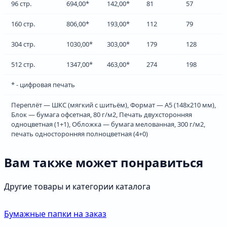
96 стр.
694,00*
142,00*
81
57
160 стр.
806,00*
193,00*
112
79
304 стр.
1030,00*
303,00*
179
128
512 стр.
1347,00*
463,00*
274
198
* - цифровая печать
Переплёт — ШКС (мягкий с шитьём), Формат — А5 (148х210 мм),
Блок — бумага офсетная, 80 г/м2, Печать двухсторонняя
одноцветная (1+1), Обложка — бумага мелованная, 300 г/м2,
печать односторонняя полноцветная (4+0)
Вам также может понравиться
Другие товары и категории каталога
Бумажные папки на заказ