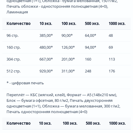
одноцветная (1+1), Обложка - бумага мелованная, 150 г/м2,
Печать обложки - односторонняя полноцветная (4+0),
Ламинация
Количество
10 экз.
100 экз.
500 экз.
1000 экз.
96 стр.
385,00*
90,00*
64,00*
48
160 стр.
480,00*
126,00*
94,00*
69
304 стр.
667,00*
201,00*
160
113
512 стр.
929,00*
311,00*
248
176
* - цифровая печать
Переплёт — КБС (мягкий, клей), Формат — А5 (148х210 мм),
Блок — бумага офсетная, 80 г/м2, Печать двухсторонняя
одноцветная (1+1), Обложка — бумага мелованная, 300 г/м2,
Печать односторонняя полноцветная (4+0)
Количество
10 экз.
100 экз.
500 экз.
1000 экз.