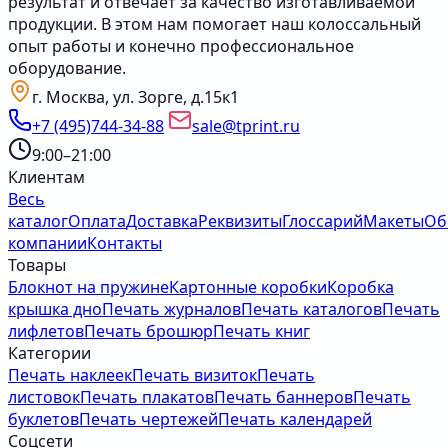
результат и отвечает за качество изготавливаемой
продукции. В этом нам помогает наш колоссальный
опыт работы и конечно профессиональное
оборудование.
г. Москва, ул. Зорге, д.15к1
+7 (495)744-34-88
sale@tprint.ru
9:00–21:00
Клиентам
Весь
каталог
Оплата
Доставка
Реквизиты
Глоссарий
Макеты
Об
компании
Контакты
Товары
Блокнот на пружине
Картонные коробки
Коробка
крышка дно
Печать журналов
Печать каталогов
Печать
лифлетов
Печать брошюр
Печать книг
Категории
Печать наклеек
Печать визиток
Печать
листовок
Печать плакатов
Печать баннеров
Печать
буклетов
Печать чертежей
Печать календарей
Соцсети