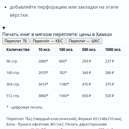
добавляйте перфорацию или закладки на этапе
вёрстки.
Печать книг в мягком переплете: цены в Химках
Переплет 7Б
Переплёт — КБС
Переплёт — ШКС
Количество
10 экз.
100 экз.
500 экз.
1000 экз.
96 стр.
2880*
660*
293 ₽
237 ₽
160 стр.
2970*
782*
349 ₽
280 ₽
304 стр.
3410*
1180*
470 ₽
375 ₽
512 стр.
3860*
1560*
650 ₽
520 ₽
* - цифровая печать
Переплет 7БЦ (твердый классический), Формат А5 (148х210 мм),
Блок - бумага офсетная, 80 г/м2, Печать двухсторонняя