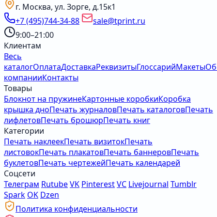
г. Москва, ул. Зорге, д.15к1
+7 (495)744-34-88
sale@tprint.ru
9:00–21:00
Клиентам
Весь
каталог
Оплата
Доставка
Реквизиты
Глоссарий
Макеты
Об
компании
Контакты
Товары
Блокнот на пружине
Картонные коробки
Коробка
крышка дно
Печать журналов
Печать каталогов
Печать
лифлетов
Печать брошюр
Печать книг
Категории
Печать наклеек
Печать визиток
Печать
листовок
Печать плакатов
Печать баннеров
Печать
буклетов
Печать чертежей
Печать календарей
Соцсети
Телеграм
Rutube
VK
Pinterest
VC
Livejournal
Tumblr
Spark
OK
Dzen
Политика конфиденциальности