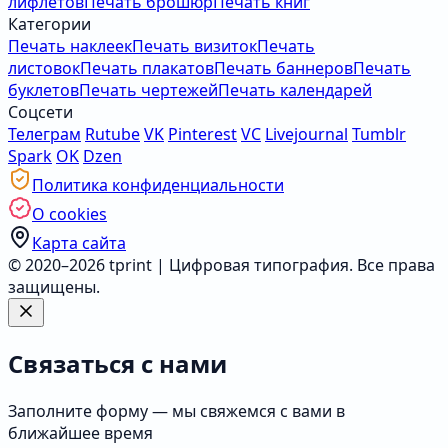
лифлетов
Печать брошюр
Печать книг
Категории
Печать наклеек
Печать визиток
Печать
листовок
Печать плакатов
Печать баннеров
Печать
буклетов
Печать чертежей
Печать календарей
Соцсети
Телеграм
Rutube
VK
Pinterest
VC
Livejournal
Tumblr
Spark
OK
Dzen
Политика конфиденциальности
О cookies
Карта сайта
© 2020–2026 tprint | Цифровая типография. Все права
защищены.
Связаться с нами
Заполните форму — мы свяжемся с вами в
ближайшее время