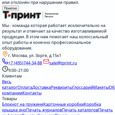
или отклонён при нарушении правил.
Понятно
Мы - команда которая работает исключительно на
результат и отвечает за качество изготавливаемой
продукции. В этом нам помогает наш колоссальный
опыт работы и конечно профессиональное
оборудование.
г. Москва, ул. Зорге, д.15к1
+7 (495)744-34-88
sale@tprint.ru
9:00–21:00
Клиентам
Весь
каталог
Оплата
Доставка
Реквизиты
Глоссарий
Макеты
Об
компании
Контакты
Товары
Блокнот на пружине
Картонные коробки
Коробка
крышка дно
Печать журналов
Печать каталогов
Печать