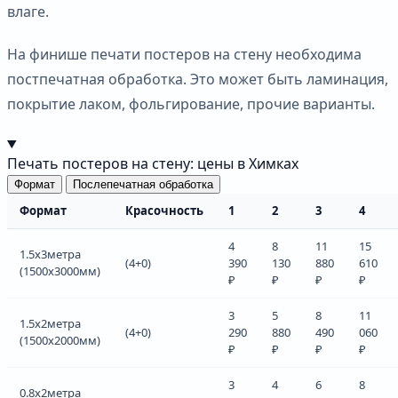
влаге.
На финише печати постеров на стену необходима
постпечатная обработка. Это может быть ламинация,
покрытие лаком, фольгирование, прочие варианты.
Печать постеров на стену: цены в Химках
Формат
Послепечатная обработка
Формат
Красочность
1
2
3
4
4
8
11
15
1.5х3метра
(4+0)
390
130
880
610
(1500х3000мм)
₽
₽
₽
₽
3
5
8
11
1.5х2метра
(4+0)
290
880
490
060
(1500х2000мм)
₽
₽
₽
₽
3
4
6
8
0.8х2метра