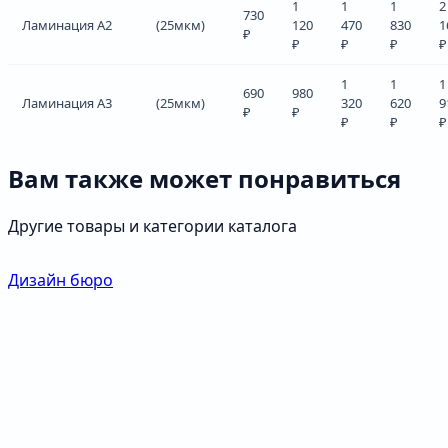
1
1
1
2
730
Ламинация А2
(25мкм)
120
470
830
1
₽
₽
₽
₽
₽
1
1
1
690
980
Ламинация А3
(25мкм)
320
620
9
₽
₽
₽
₽
₽
Вам также может понравиться
Другие товары и категории каталога
Дизайн бюро