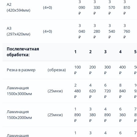
3
3
3
3
А2
(4+0)
090
330
570
810
(420х594мм)
₽
₽
₽
₽
3
3
3
3
А3
(4+0)
040
280
540
760
(297х420мм)
₽
₽
₽
₽
Послепечатная
1
2
3
4
5
обработка:
100
200
300
400
5
Резка в размер
(обрезка)
₽
₽
₽
₽
₽
2
4
6
8
1
Ламинация
(25мкм)
480
620
720
840
9
1500х3000мм
₽
₽
₽
₽
₽
1
3
4
6
7
Ламинация
(25мкм)
890
380
890
360
8
1500х2000мм
₽
₽
₽
₽
₽
1
3
4
6
7
Ламинация