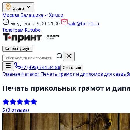
Химки
Москва
Балашиха
Химки
ежедневно, 9:00–21:00
sale@tprint.ru
Телеграм
Rutube
Каталог услуг
!
+7 (495) 744-34-88
Связаться
Главная
Каталог
Печать грамот и дипломов для свадь
Печать прикольных грамот и дип
5
(3 отзыва)