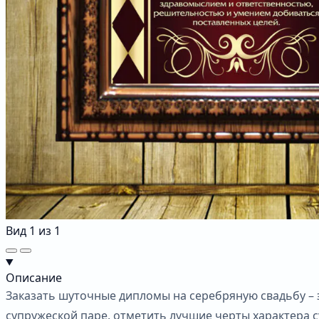
Вид
1
из
1
Описание
Заказать шуточные дипломы на серебряную свадьбу – э
супружеской паре, отметить лучшие черты характера с