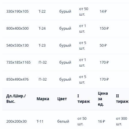
от 50
330x190x105
Т-22
бурый
14 ₽
шт.
от 1
800x400x500
Т-24
бурый
150 ₽
шт.
от 5
540x530x130
Т-23
бурый
50 ₽
шт.
от 1
735x185x1165
П-32
бурый
170 ₽
шт.
от 5
850x490x476
П-32
бурый
170 ₽
шт.
Цена
Дл./Шир./
I
II
Марка
Цвет
за
Выс.
тираж
тираж
ед.
от 50
от 300
200x200x30
Т-11
белый
16 ₽
шт.
шт.