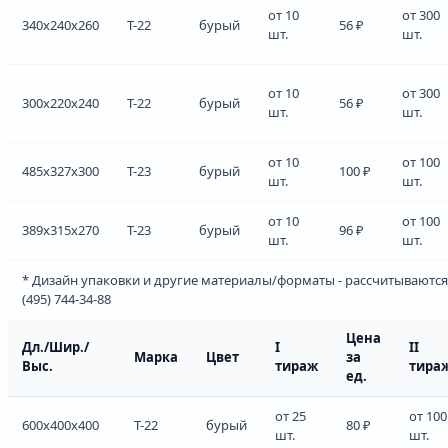
от 10
от 300
340x240x260
Т-22
бурый
56 ₽
шт.
шт.
от 10
от 300
300x220x240
Т-22
бурый
56 ₽
шт.
шт.
от 10
от 100
485x327x300
Т-23
бурый
100 ₽
шт.
шт.
от 10
от 100
389x315x270
Т-23
бурый
96 ₽
шт.
шт.
* Дизайн упаковки и другие материалы/форматы - рассчитываются
(495) 744-34-88
Цена
Дл./Шир./
I
II
Марка
Цвет
за
Выс.
тираж
тира
ед.
от 25
от 100
600x400x400
Т-22
бурый
80 ₽
шт.
шт.