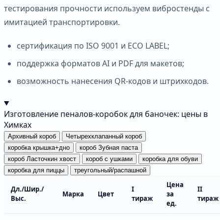
тестирования прочности используем вибростенды с
имитацией транспортировки.
сертификация по ISO 9001 и ECO LABEL;
поддержка форматов AI и PDF для макетов;
возможность нанесения QR-кодов и штрихкодов.
Изготовление пеналов-коробок для баночек: цены в
Химках
Архивный короб
Четырехклапанный короб
коробка крышка+дно
короб Зубная паста
короб Ласточкин хвост
короб с ушками
коробка для обуви
коробка для пиццы
треугольный/распашной
Цена
Дл./Шир./
I
II
Марка
Цвет
за
Выс.
тираж
тираж
ед.