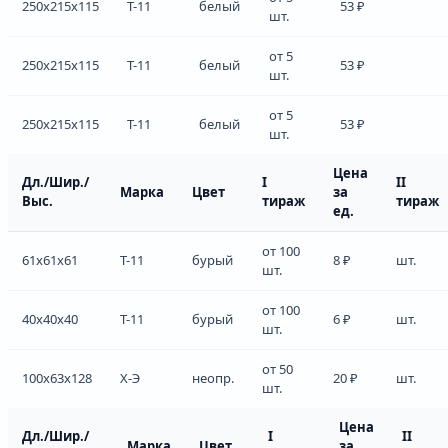
250x215x115
Т-11
белый
53 ₽
шт.
от 5
250x215x115
Т-11
белый
53 ₽
шт.
от 5
250x215x115
Т-11
белый
53 ₽
шт.
Цена
Дл./Шир./
I
II
Марка
Цвет
за
Выс.
тираж
тираж
ед.
от 100
61x61x61
Т-11
бурый
8 ₽
шт.
шт.
от 100
40x40x40
Т-11
бурый
6 ₽
шт.
шт.
от 50
100x63x128
Х-Э
неопр.
20 ₽
шт.
шт.
Цена
Дл./Шир./
I
II
Марка
Цвет
за