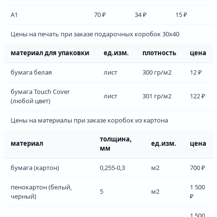
А1
70 ₽
34 ₽
15 ₽
Цены на печать при заказе подарочных коробок 30х40
материал для упаковки
ед.изм.
плотность
цена
бумага белая
лист
300 гр/м2
12 ₽
бумага Touch Cover
лист
301 гр/м2
122 ₽
(любой цвет)
Цены на материалы при заказе коробок из картона
толщина,
материал
ед.изм.
цена
мм
бумага (картон)
0,255-0,3
м2
700 ₽
пенокартон (белый,
1 500
5
м2
черный)
₽
1 500