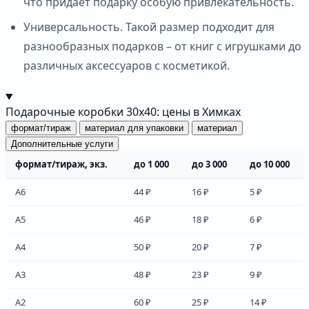
что придает подарку особую привлекательность.
Универсальность. Такой размер подходит для
разнообразных подарков – от книг с игрушками до
различных аксессуаров с косметикой.
Подарочные коробки 30х40: цены в Химках
формат/тираж
материал для упаковки
материал
Дополнительные услуги
формат/тираж, экз.
до 1 000
до 3 000
до 10 000
А6
44 ₽
16 ₽
5 ₽
А5
46 ₽
18 ₽
6 ₽
А4
50 ₽
20 ₽
7 ₽
А3
48 ₽
23 ₽
9 ₽
А2
60 ₽
25 ₽
14 ₽