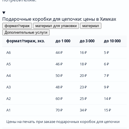
Подарочные коробки для цепочки: цены в Химках
формат/тираж
материал для упаковки
материал
Дополнительные услуги
формат/тираж, экз.
до 1 000
до 3 000
до 10 000
А6
44 ₽
16 ₽
5 ₽
А5
46 ₽
18 ₽
6 ₽
А4
50 ₽
20 ₽
7 ₽
А3
48 ₽
23 ₽
9 ₽
А2
60 ₽
25 ₽
14 ₽
А1
70 ₽
34 ₽
15 ₽
Цены на печать при заказе подарочных коробок для цепочки