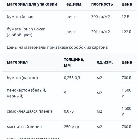
материал для упаковки
ед.изм.
плотность
цена
бумага белая
лист
300 гр/м2
12 ₽
бумага Touch Cover
лист
301 гр/м2
122 ₽
(любой цвет)
Цены на материалы при заказе коробок из картона
толщина,
материал
ед.изм.
цена
мм
бумага (картон)
0,255-0,3
м2
700 ₽
пенокартон (белый,
1 500
5
м2
черный)
₽
1 500
самоклеящаяся пленка
0.075
м2
₽
магнитный винил
250 мкр
м2
700 ₽
Цены на резку материалов