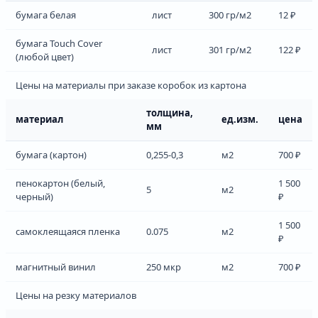
бумага белая
лист
300 гр/м2
12 ₽
бумага Touch Cover
лист
301 гр/м2
122 ₽
(любой цвет)
Цены на материалы при заказе коробок из картона
толщина,
материал
ед.изм.
цена
мм
бумага (картон)
0,255-0,3
м2
700 ₽
пенокартон (белый,
1 500
5
м2
черный)
₽
1 500
самоклеящаяся пленка
0.075
м2
₽
магнитный винил
250 мкр
м2
700 ₽
Цены на резку материалов