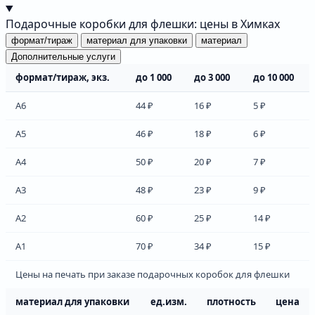
Подарочные коробки для флешки: цены в Химках
формат/тираж
материал для упаковки
материал
Дополнительные услуги
формат/тираж, экз.
до 1 000
до 3 000
до 10 000
А6
44 ₽
16 ₽
5 ₽
А5
46 ₽
18 ₽
6 ₽
А4
50 ₽
20 ₽
7 ₽
А3
48 ₽
23 ₽
9 ₽
А2
60 ₽
25 ₽
14 ₽
А1
70 ₽
34 ₽
15 ₽
Цены на печать при заказе подарочных коробок для флешки
материал для упаковки
ед.изм.
плотность
цена