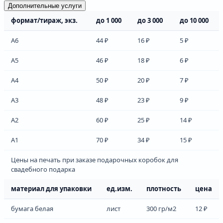
Дополнительные услуги
формат/тираж, экз.
до 1 000
до 3 000
до 10 000
А6
44 ₽
16 ₽
5 ₽
А5
46 ₽
18 ₽
6 ₽
А4
50 ₽
20 ₽
7 ₽
А3
48 ₽
23 ₽
9 ₽
А2
60 ₽
25 ₽
14 ₽
А1
70 ₽
34 ₽
15 ₽
Цены на печать при заказе подарочных коробок для
свадебного подарка
материал для упаковки
ед.изм.
плотность
цена
бумага белая
лист
300 гр/м2
12 ₽