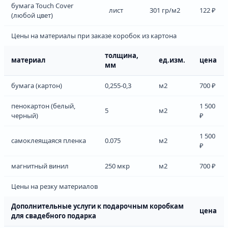
бумага Touch Cover
лист
301 гр/м2
122 ₽
(любой цвет)
Цены на материалы при заказе коробок из картона
толщина,
материал
ед.изм.
цена
мм
бумага (картон)
0,255-0,3
м2
700 ₽
пенокартон (белый,
1 500
5
м2
черный)
₽
1 500
самоклеящаяся пленка
0.075
м2
₽
магнитный винил
250 мкр
м2
700 ₽
Цены на резку материалов
Дополнительные услуги к подарочным коробкам
цена
для свадебного подарка