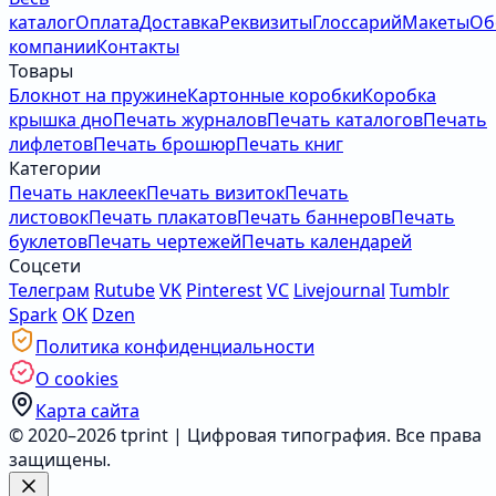
каталог
Оплата
Доставка
Реквизиты
Глоссарий
Макеты
Об
компании
Контакты
Товары
Блокнот на пружине
Картонные коробки
Коробка
крышка дно
Печать журналов
Печать каталогов
Печать
лифлетов
Печать брошюр
Печать книг
Категории
Печать наклеек
Печать визиток
Печать
листовок
Печать плакатов
Печать баннеров
Печать
буклетов
Печать чертежей
Печать календарей
Соцсети
Телеграм
Rutube
VK
Pinterest
VC
Livejournal
Tumblr
Spark
OK
Dzen
Политика конфиденциальности
О cookies
Карта сайта
© 2020–2026 tprint | Цифровая типография. Все права
защищены.