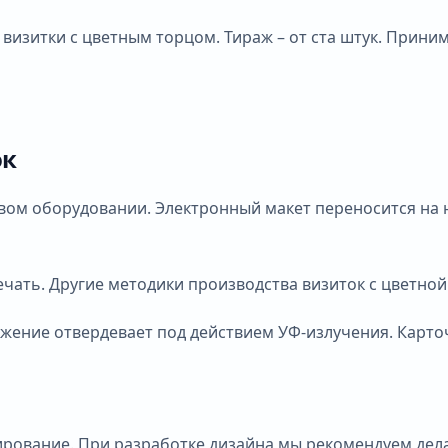
 визитки с цветным торцом. Тираж – от ста штук. Прини
ок
м оборудовании. Электронный макет переносится на но
чать. Другие методики производства визиток с цветной
жение отвердевает под действием УФ-излучения. Карто
рование. При разработке дизайна мы рекомендуем дела