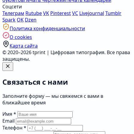
буклетов
Печать чертежей
Печать календарей
Соцсети
Телеграм
Rutube
VK
Pinterest
VC
Livejournal
Tumblr
Spark
OK
Dzen
Политика конфиденциальности
О cookies
Карта сайта
© 2020–2026 tprint | Цифровая типография. Все права
защищены.
Связаться с нами
Заполните форму — мы свяжемся с вами в
ближайшее время
Имя
*
Email
Телефон
*