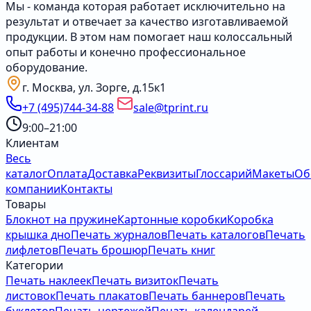
Мы - команда которая работает исключительно на
результат и отвечает за качество изготавливаемой
продукции. В этом нам помогает наш колоссальный
опыт работы и конечно профессиональное
оборудование.
г. Москва, ул. Зорге, д.15к1
+7 (495)744-34-88
sale@tprint.ru
9:00–21:00
Клиентам
Весь
каталог
Оплата
Доставка
Реквизиты
Глоссарий
Макеты
Об
компании
Контакты
Товары
Блокнот на пружине
Картонные коробки
Коробка
крышка дно
Печать журналов
Печать каталогов
Печать
лифлетов
Печать брошюр
Печать книг
Категории
Печать наклеек
Печать визиток
Печать
листовок
Печать плакатов
Печать баннеров
Печать