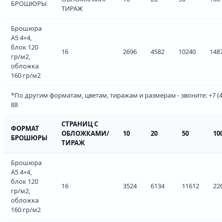
БРОШЮРЫ
ТИРАЖ
Брошюра
А5 4+4,
блок 120
16
2696
4582
10240
148
гр/м2,
обложка
160 гр/м2
*По другим форматам, цветам, тиражам и размерам - звоните: +7 (49
88
СТРАНИЦ С
ФОРМАТ
ОБЛОЖКАМИ/
10
20
50
10
БРОШЮРЫ
ТИРАЖ
Брошюра
А5 4+4,
блок 120
16
3524
6134
11612
22
гр/м2,
обложка
160 гр/м2