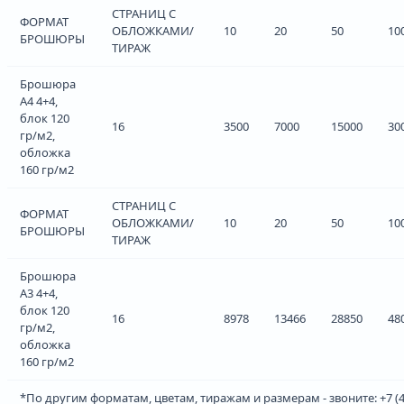
СТРАНИЦ С
ФОРМАТ
ОБЛОЖКАМИ/
10
20
50
10
БРОШЮРЫ
ТИРАЖ
Брошюра
А4 4+4,
блок 120
16
3500
7000
15000
30
гр/м2,
обложка
160 гр/м2
СТРАНИЦ С
ФОРМАТ
ОБЛОЖКАМИ/
10
20
50
10
БРОШЮРЫ
ТИРАЖ
Брошюра
А3 4+4,
блок 120
16
8978
13466
28850
48
гр/м2,
обложка
160 гр/м2
*По другим форматам, цветам, тиражам и размерам - звоните: +7 (4