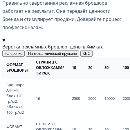
Правильно свёрстанная рекламная брошюра
работает на результат. Она передаёт ценности
бренда и стимулирует продажи. Доверяйте процесс
профессионалам.
Верстка рекламных брошюр: цены в Химках
На срепке
На металлической пружине
КБС
СТРАНИЦ С
ФОРМАТ
ОБЛОЖКАМИ/
10
20
50
100
БРОШЮРЫ
ТИРАЖ
Брошюра
А4 4+4,
блок 120
16
2500
5000
10000
200
гр/м2,
обложка
160 гр/м2
СТРАНИЦ С
ФОРМАТ
ОБЛОЖКАМИ/
10
20
50
100