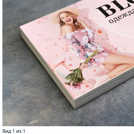
Вид
1
из
1