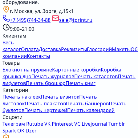
оборудование.
г. Москва, ул. Зорге, д.15к1
+7 (495)744-34-88
sale@tprint.ru
9:00–21:00
Клиентам
Весь
каталог
Оплата
Доставка
Реквизиты
Глоссарий
Макеты
Об
компании
Контакты
Товары
Блокнот на пружине
Картонные коробки
Коробка
крышка дно
Печать журналов
Печать каталогов
Печать
лифлетов
Печать брошюр
Печать книг
Категории
Печать наклеек
Печать визиток
Печать
листовок
Печать плакатов
Печать баннеров
Печать
буклетов
Печать чертежей
Печать календарей
Соцсети
Телеграм
Rutube
VK
Pinterest
VC
Livejournal
Tumblr
Spark
OK
Dzen