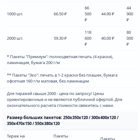
66
44
1000 шт.
66.50 ₽
500
44.90 ₽
900
₽
₽
118
80
2000 шт.
59.30 ₽
600
40.00 ₽
000
₽
₽
* Пакеты "Премиум": полноцветная печать (4 краски),
ламинация, бумага 200 г/м
** Пакеты "Эко": печать в 1-2 краски без плашек, бумага
офсетная 160 г/м матовая, без ламинации
Для тиражей свыше 2000 - цена по запросу! Цены
ориентировочные и не являются публичной офертой. Для
окончательного расчета стоимости свяжитесь с нами.
Размер больших пакетов: 250х350х120 / 300х400х120 /
350х470х150 / 550х380х120
Тираж на
Пакеты
Пакеты