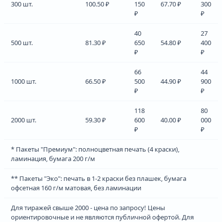
300 шт.
100.50 ₽
150
67.70 ₽
300
₽
₽
40
27
500 шт.
81.30 ₽
650
54.80 ₽
400
₽
₽
66
44
1000 шт.
66.50 ₽
500
44.90 ₽
900
₽
₽
118
80
2000 шт.
59.30 ₽
600
40.00 ₽
000
₽
₽
* Пакеты "Премиум": полноцветная печать (4 краски),
ламинация, бумага 200 г/м
** Пакеты "Эко": печать в 1-2 краски без плашек, бумага
офсетная 160 г/м матовая, без ламинации
Для тиражей свыше 2000 - цена по запросу! Цены
ориентировочные и не являются публичной офертой. Для