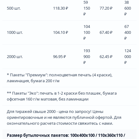
59
38
500 шт.
118.30 ₽
150
77.20 ₽
600
₽
₽
104
67
1000 шт.
104.10 ₽
100
67.40 ₽
400
₽
₽
193
124
2000 шт.
96.95 ₽
900
62.45 ₽
000
₽
₽
* Пакеты "Премиум": полноцветная печать (4 краски),
ламинация, бумага 200 г/м
** Пакеты "Эко": печать в 1-2 краски без плашек, бумага
офсетная 160 г/м матовая, без ламинации
Для тиражей свыше 2000 - цена по запросу! Цены
ориентировочные и не являются публичной офертой. Для
окончательного расчета стоимости свяжитесь с нами.
Размер бутылочных пакетов: 100х400х100 / 110х360х110 /