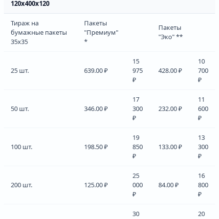
120х400х120
Тираж на
Пакеты
Пакеты
бумажные пакеты
"Премиум"
"Эко" **
35х35
*
15
10
25 шт.
639.00 ₽
975
428.00 ₽
700
₽
₽
17
11
50 шт.
346.00 ₽
300
232.00 ₽
600
₽
₽
19
13
100 шт.
198.50 ₽
850
133.00 ₽
300
₽
₽
25
16
200 шт.
125.00 ₽
000
84.00 ₽
800
₽
₽
30
20