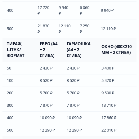
17 720
9 940
6 060
400
9 940 ₽
₽
₽
₽
21 830
12 110
7 250
500
12 110 ₽
₽
₽
₽
ТИРАЖ,
ЕВРО (А4
ГАРМОШКА
ОКНО (400Х210
ШТУК/
+ 2
(А4 + 2
ММ + 2 СГИБА)
ФОРМАТ
СГИБА)
СГИБА)
50
2 430 ₽
2 430 ₽
3 400 ₽
100
3 520 ₽
3 520 ₽
5 470 ₽
200
5 700 ₽
5 700 ₽
9 590 ₽
300
7 870 ₽
7 870 ₽
13 710 ₽
400
10 090 ₽
10 090 ₽
17 860 ₽
500
12 290 ₽
12 290 ₽
22 010 ₽