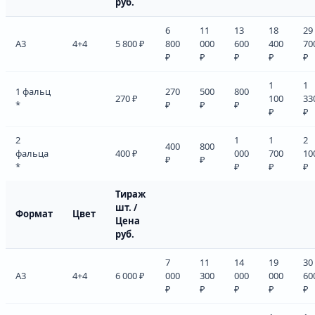
руб.
6
11
13
18
29
А3
4+4
5 800 ₽
800
000
600
400
70
₽
₽
₽
₽
₽
1
1
1 фальц
270
500
800
270 ₽
100
33
*
₽
₽
₽
₽
₽
2
1
1
2
400
800
фальца
400 ₽
000
700
10
₽
₽
*
₽
₽
₽
Тираж
шт. /
Формат
Цвет
Цена
руб.
7
11
14
19
30
А3
4+4
6 000 ₽
000
300
000
000
60
₽
₽
₽
₽
₽