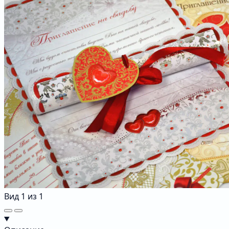
Вид
1
из
1