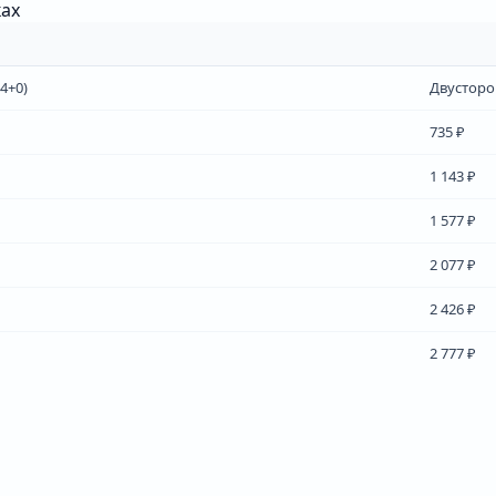
ках
4+0)
Двусторо
735 ₽
1 143 ₽
1 577 ₽
2 077 ₽
2 426 ₽
2 777 ₽