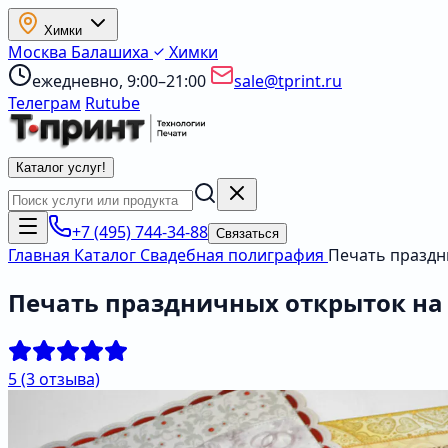
Химки
Москва
Балашиха
Химки
ежедневно, 9:00–21:00
sale@tprint.ru
Телеграм
Rutube
Каталог услуг
!
+7 (495) 744-34-88
Связаться
Главная
Каталог
Свадебная полиграфия
Печать праздн
Печать праздничных открыток на
5
(3 отзыва)