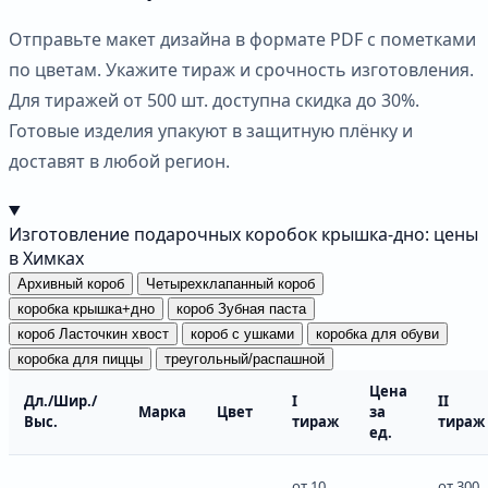
Отправьте макет дизайна в формате PDF с пометками
по цветам. Укажите тираж и срочность изготовления.
Для тиражей от 500 шт. доступна скидка до 30%.
Готовые изделия упакуют в защитную плёнку и
доставят в любой регион.
Изготовление подарочных коробок крышка-дно: цены
в Химках
Архивный короб
Четырехклапанный короб
коробка крышка+дно
короб Зубная паста
короб Ласточкин хвост
короб с ушками
коробка для обуви
коробка для пиццы
треугольный/распашной
Цена
Дл./Шир./
I
II
Марка
Цвет
за
Выс.
тираж
тираж
ед.
от 10
от 300