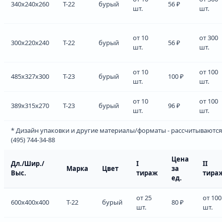
340x240x260
Т-22
бурый
56 ₽
шт.
шт.
от 10
от 300
300x220x240
Т-22
бурый
56 ₽
шт.
шт.
от 10
от 100
485x327x300
Т-23
бурый
100 ₽
шт.
шт.
от 10
от 100
389x315x270
Т-23
бурый
96 ₽
шт.
шт.
* Дизайн упаковки и другие материалы/форматы - рассчитываются
(495) 744-34-88
Цена
Дл./Шир./
I
II
Марка
Цвет
за
Выс.
тираж
тира
ед.
от 25
от 100
600x400x400
Т-22
бурый
80 ₽
шт.
шт.