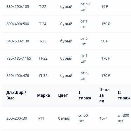
от 50
330x190x105
Т-22
бурый
14 ₽
шт.
от 1
800x400x500
Т-24
бурый
150 ₽
шт.
от 5
540x530x130
Т-23
бурый
50 ₽
шт.
от 1
735x185x1165
П-32
бурый
170 ₽
шт.
от 5
850x490x476
П-32
бурый
170 ₽
шт.
Цена
Дл./Шир./
I
II
Марка
Цвет
за
Выс.
тираж
тираж
ед.
от 50
от 300
200x200x30
Т-11
белый
16 ₽
шт.
шт.